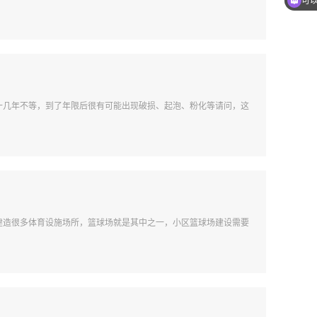
可
十几年不等，到了年限后很有可能出现破损、起泡、粉化等请问，这
建造很多体育设施场所，篮球场就是其中之一，小区篮球场建设需要