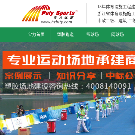
18年体育设施工程
浙江省体育设施施
市政二级、建筑 二
宝力首页
塑胶跑道
篮球场
网球场