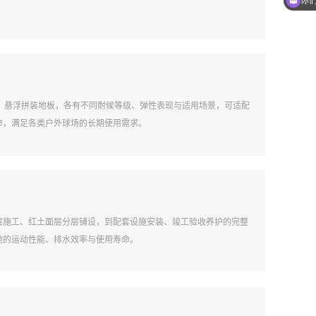
你
C、悬浮拼装地板，各有不同耐候等级、弹性表现与适用场景，可适配
命，满足各类户外球场的长期使用需求。
层施工、红土面层分层铺设，到配套设施安装、竣工验收养护的完整
地的运动性能、排水效率与使用寿命。