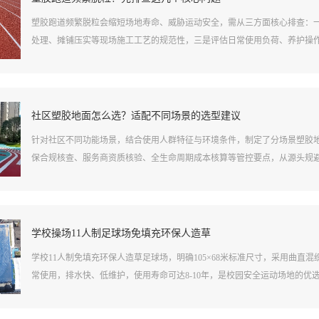
塑胶跑道频繁脱粒会缩短场地寿命、威胁运动安全，需从三方面核心排查：
处理、摊铺压实等现场施工工艺的规范性，三是评估日常使用负荷、养护操
社区塑胶地面怎么选？适配不同场景的选型建议
针对社区不同功能场景，结合使用人群特征与环境条件，制定了分场景塑胶
保合规核查、服务商资质核验、全生命周期成本核算等管控要点，从源头规
学校操场11人制足球场免填充环保人造草
学校11人制免填充环保人造草足球场，明确105×68米标准尺寸，采用曲
常使用，排水快、低维护，使用寿命可达8-10年，是校园安全运动场地的优