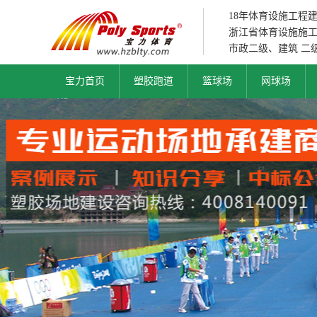
18年体育设施工程
浙江省体育设施施
市政二级、建筑 二
宝力首页
塑胶跑道
篮球场
网球场