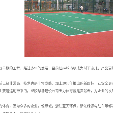
较早期的工程，经过多年的发展，目前硅pu球场以成为时下宠儿，产品更
前已经非常高，技术也是非常成熟，加上2018年推出的新国标，让安全
主要是运动带来的。塑胶球场建设公司宝力体育就是贡献者，为企业的发
力体育，因为众多的企业，像绿城，浙江蓝天环保，浙江绿源电动车等都