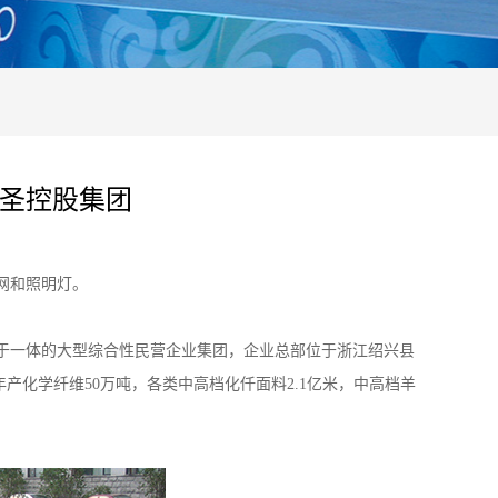
天圣控股集团
网和照明灯。
于一体的大型综合性民营企业集团，企业总部位于浙江绍兴县
备年产化学纤维50万吨，各类中高档化仟面料2.1亿米，中高档羊