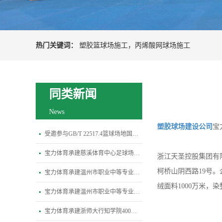
热门关键词：
塑胶篮球场施工
，
丙烯酸网球场施工
同类新闻
News
塑胶球场建设公司
宝
受邀参与GB/T 22517.4篮球场地国标修订研讨会-杭州宝力体育
宝力体育承建慈溪体育中心足球场地改造项目符合I类场地相关要求
浙江天圣控股集团有
柯桥山阴西路19号。
宝力体育承建温州市职业中等专业学校田径场项目获中国田协II类B级认证
绒面料1000万米，
宝力体育承建温州市职业中等专业学校200米田径场项目获中国田协III类认证
宝力体育承建浙师大行知学院400米田径场项目获中国田协II类A级认证