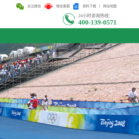
关注微信
微信客服
资料下载
网站地图
24小时咨询热线：
400-139-0571