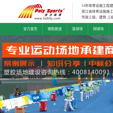
14年体育设施工程
浙江省体育设施施
市政三级、建筑 三
宝力首页
塑胶跑道
篮球场
网球场