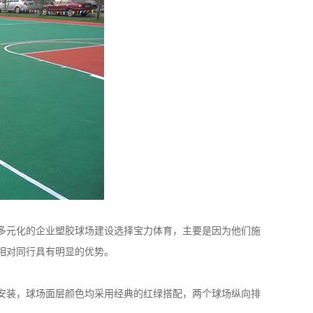
多元化的企业塑胶球场建设选择宝力体育，主要是因为他们施
相对同行具有明显的优势。
安装，球场面层颜色均采用经典的红绿搭配，两个球场纵向排