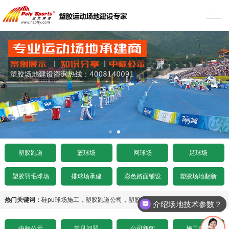
首页
塑胶跑道
混合型塑胶跑道
篮球场
透气型塑胶跑道
硅PU篮球场
网球场
预制型塑胶跑道
EPDM篮球场
丙烯酸网球场
足球场
施工案例
室内木地板篮球场
硅PU网球场
人造草足球场
工程项目
塑胶跑道
篮球场
网球场
足球场
水泥基础要求
施工案例
人造草坪网球场
天然草足球场
塑胶跑道施工
工程资讯
塑胶羽毛球场
排球场承建
彩色路面铺设
塑胶场地翻新
沥青基础要求
水泥基础要求
施工案例
悬浮拼装足球场
塑胶球场施工
中标公示
热门关键词：
硅pu球场施工
，
塑胶跑道公司
，
塑胶运动场地建设
介绍场地技术参数？
招标文件下载
沥青基础要求
水泥基础要求
施工案例
其它运动场地施工
场地造价
中标公示
常见问题
公司新闻
施工案例