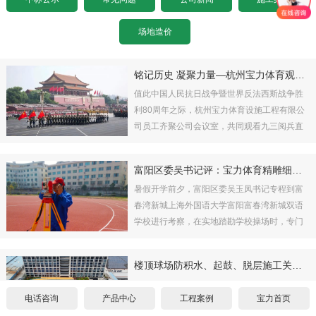
设计图纸下载
招标文件下载
沥青基础要求
水泥基础要求
常见问题
场地造价
设计图纸下载
招标文件下载
沥青基础要求
公司新闻
铭记历史 凝聚力量—杭州宝力体育观看九三阅兵盛典
值此中国人民抗日战争暨世界反法西斯战争胜
设计图纸下载
招标文件下载
施工案例
利80周年之际，杭州宝力体育设施工程有限公
司员工齐聚公司会议室，共同观看九三阅兵直
联系宝力
设计图纸下载
播盛典，以庄严仪式铭记历史、致敬先烈，凝
聚新时代奋进力量。
关于我们
富阳区委吴书记评：宝力体育精雕细琢做跑道
暑假开学前夕，富阳区委吴玉凤书记专程到富
联系方式
春湾新城上海外国语大学富阳富春湾新城双语
学校进行考察，在实地踏勘学校操场时，专门
表扬了田径跑道施工单位，吴书记说双语学校
合作伙伴
的田径跑道比富阳知名高中的田径跑道还做得
楼顶球场防积水、起鼓、脱层施工关键规范
好做得精。
宝力招聘
针对楼顶球场易积水、起鼓、脱层痛点，从前
电话咨询
产品中心
工程案例
宝力首页
期勘查、基础精细化处理、双层防水体系搭