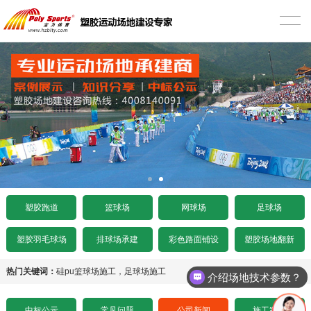
首页
塑胶跑道
混合型塑胶跑道
篮球场
透气型塑胶跑道
硅PU篮球场
网球场
预制型塑胶跑道
EPDM篮球场
丙烯酸网球场
足球场
施工案例
室内木地板篮球场
硅PU网球场
人造草足球场
工程项目
塑胶跑道
篮球场
网球场
足球场
水泥基础要求
施工案例
人造草坪网球场
天然草足球场
塑胶跑道施工
工程资讯
塑胶羽毛球场
排球场承建
彩色路面铺设
塑胶场地翻新
沥青基础要求
水泥基础要求
施工案例
悬浮拼装足球场
塑胶球场施工
中标公示
热门关键词：
硅pu篮球场施工
，
足球场施工
介绍场地技术参数？
招标文件下载
沥青基础要求
水泥基础要求
施工案例
其它运动场地施工
场地造价
中标公示
常见问题
公司新闻
施工案例