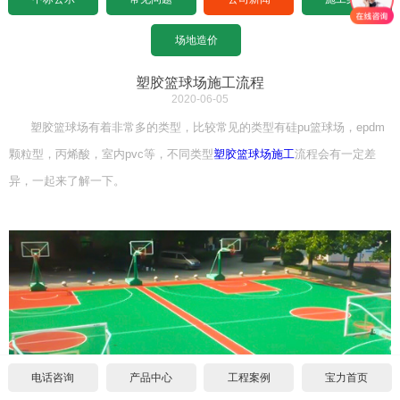
设计图纸下载
招标文件下载
沥青基础要求
水泥基础要求
常见问题
场地造价
设计图纸下载
招标文件下载
沥青基础要求
公司新闻
塑胶篮球场施工流程
2020-06-05
设计图纸下载
招标文件下载
施工案例
塑胶篮球场有着非常多的类型，比较常见的类型有硅pu篮球场，epdm
颗粒型，丙烯酸，室内pvc等，不同类型
塑胶篮球场施工
流程会有一定差
联系宝力
设计图纸下载
异，一起来了解一下。
关于我们
联系方式
合作伙伴
宝力招聘
电话咨询
产品中心
工程案例
宝力首页