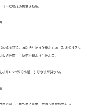
，可用软轴疏通机快速处理。
巧
（如硅胶颗粒、海绵块）铺设在积水表面，加速水分蒸发。
刮板的推车）可快速将积水推至排水口。
割机开
1-2cm
深的小槽，引导水流至排水沟。
固
面层裂缝，先用吹风机烘干，再填充聚氨酯密封胶。