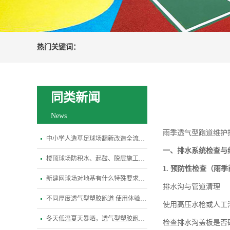
热门关键词：
同类新闻
News
雨季透气型跑道维护
中小学人造草足球场翻新改造全流程指南
一、排水系统检查与
楼顶球场防积水、起鼓、脱层施工关键规范
1.
预防性检查（雨季
新建网球场对地基有什么特殊要求？平整度、排水坡度标准是多少
排水沟与管道清理
不同厚度透气型塑胶跑道 使用体验差异全解析
使用高压水枪或人工
冬天低温夏天暴晒，透气型塑胶跑道会变硬开裂吗？
检查排水沟盖板是否