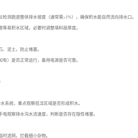
仪检测跑道整体排水坡度（通常需
≥
1%
），确保积水能自然流向排水口。
道等易积水区域，必要时调整填料层厚度。
石、泥土，防止堵塞。
如有）是否正常运行，备用电源是否可靠。
）
排水系统，重点观察低洼区域是否形成积水。
手电观察排水沟水流速度，判断是否存在隐性堵塞。
临时滤网，拦截细小杂物。