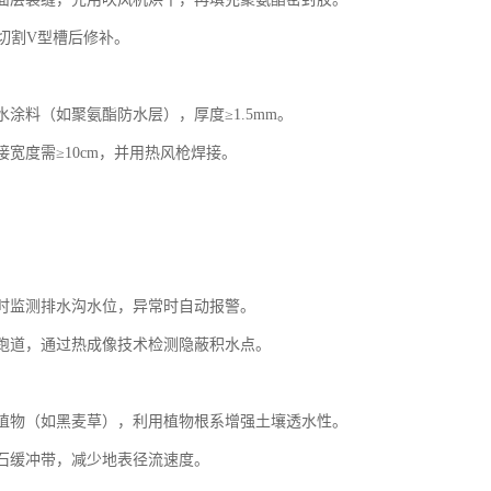
切割
V
型槽后修补。
水涂料（如聚氨酯防水层），厚度
≥
1.5mm
。
接宽度需
≥
10cm
，并用热风枪焊接。
时监测排水沟水位，异常时自动报警。
跑道，通过热成像技术检测隐蔽积水点。
植物（如黑麦草），利用植物根系增强土壤透水性。
石缓冲带，减少地表径流速度。