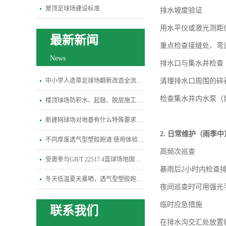
屋顶足球场建设标准
排水坡度验证
用水平仪或激光测距
最新新闻
重点检查接缝处、弯
News
排水口与集水井检查
中小学人造草足球场翻新改造全流程指南
清理排水口周围的碎
检查集水井内水泵（
楼顶球场防积水、起鼓、脱层施工关键规范
新建网球场对地基有什么特殊要求？平整度、排水坡度标准是多少
2.
日常维护（雨季中
不同厚度透气型塑胶跑道 使用体验差异全解析
高频次巡查
受邀参与GB/T 22517.4篮球场地国标修订研讨会-杭州宝力体育
暴雨后
2
小时内检查
冬天低温夏天暴晒，透气型塑胶跑道会变硬开裂吗？
夜间巡查时可用强光
临时应急措施
联系我们
在排水沟交汇处放置