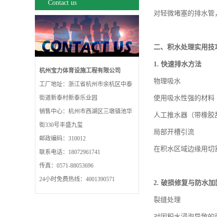
Contact us
对轻微堵塞的排水管
二、积水处理实用技
1.
快速排水方法
杭州宝力体育设施工程有限公司
物理吸水
工厂地址：浙江省杭州市余杭区中泰
街道新泰村新泰乐业园
使用吸水性强的材料
销售中心：杭州市西湖区三墩镇池华
人工推水器（带橡胶
街330号丰盛九玺
局部开槽引流
邮政编码：310012
在积水区域边缘用切
联系电话：18072961741
传真：0571-88053696
24小时免费热线：4001390571
2.
破损修复与防水加
裂缝处理
对因积水浸泡导致的