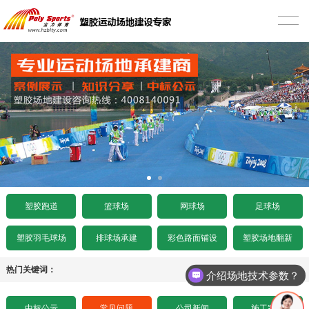
首页
塑胶跑道
混合型塑胶跑道
篮球场
透气型塑胶跑道
硅PU篮球场
网球场
预制型塑胶跑道
EPDM篮球场
丙烯酸网球场
足球场
施工案例
室内木地板篮球场
硅PU网球场
人造草足球场
工程项目
塑胶跑道
篮球场
网球场
足球场
水泥基础要求
施工案例
人造草坪网球场
天然草足球场
塑胶跑道施工
工程资讯
塑胶羽毛球场
排球场承建
彩色路面铺设
塑胶场地翻新
沥青基础要求
水泥基础要求
施工案例
悬浮拼装足球场
塑胶球场施工
中标公示
热门关键词：
介绍场地技术参数？
招标文件下载
沥青基础要求
水泥基础要求
施工案例
其它运动场地施工
场地造价
中标公示
常见问题
公司新闻
施工案例