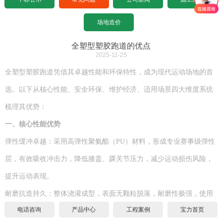
设计图纸下载
招标文件下载
沥青基础要求
水泥基础要求
常见问题
场地造价
设计图纸下载
招标文件下载
沥青基础要求
公司新闻
全塑型塑胶跑道的优点
2025-11-25
设计图纸下载
招标文件下载
施工案例
全塑型塑胶跑道凭借其卓越性能和环保特性，成为现代运动场地的首
选。以下从核心性能、安全环保、维护经济、适用场景四大维度系统
联系宝力
设计图纸下载
梳理其优势：
关于我们
一、核心性能优势
弹性缓冲卓越：采用高弹性聚氨酯（
PU）材料，形成专业赛事级弹性
联系方式
层，有效吸收冲击力，降低膝盖、踝关节压力，减少运动损伤风险，
合作伙伴
提升运动表现。
耐磨抗造持久：整体浇灌成型，表面无颗粒脱落，耐磨性极强，使用
宝力招聘
电话咨询
产品中心
工程案例
宝力首页
寿命长达
8-15年（部分高端产品可达15年），抗撕裂、抗拉伸性能优