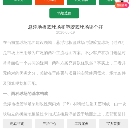
设计图纸下载
招标文件下载
沥青基础要求
水泥基础要求
常见问题
场地造价
设计图纸下载
招标文件下载
沥青基础要求
公司新闻
悬浮地板篮球场和塑胶篮球场哪个好
2026-05-19
设计图纸下载
招标文件下载
施工案例
在当前篮球场地面建设领域，悬浮地板篮球场与塑胶篮球场（硅
PU）
是市场上应用最为广泛的两种主流地面方案。不少客户在项目选型时
联系宝力
设计图纸下载
常常面临一个共同的疑问：两种方案究竟孰优孰劣？事实上，二者并
关于我们
无绝对的优劣之分，关键在于能否与项目的实际使用需求、场地条件
及预算规划相匹配。
联系方式
一、
两种球场的基本构成
合作伙伴
悬浮地板篮球场采用改性聚丙烯（
PP）材料经注塑工艺制成，由一块
块独立的拼装地板通过卡扣式连接悬浮铺设于地面之上，底部预留排
宝力招聘
电话咨询
产品中心
工程案例
宝力首页
水间隙，无需与基础地面进行胶粘或浇筑，属于拼装式结构体系。