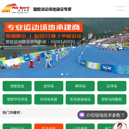
首页
塑胶跑道
混合型塑胶跑道
篮球场
透气型塑胶跑道
硅PU篮球场
网球场
预制型塑胶跑道
EPDM篮球场
丙烯酸网球场
足球场
施工案例
室内木地板篮球场
硅PU网球场
人造草足球场
工程项目
塑胶跑道
篮球场
网球场
足球场
水泥基础要求
施工案例
人造草坪网球场
天然草足球场
塑胶跑道施工
工程资讯
塑胶羽毛球场
排球场承建
彩色路面铺设
塑胶场地翻新
沥青基础要求
水泥基础要求
施工案例
悬浮拼装足球场
塑胶球场施工
中标公示
热门关键词：
介绍场地技术参数？
招标文件下载
沥青基础要求
水泥基础要求
施工案例
其它运动场地施工
场地造价
中标公示
常见问题
公司新闻
施工案例