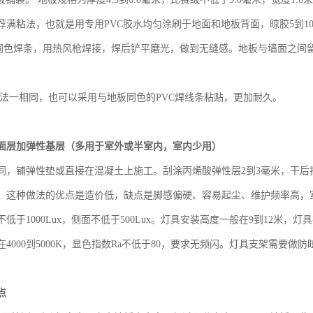
荐满粘法，也就是用专用PVC胶水均匀涂刷于地面和地板背面，晾胶5到1
同色焊条，用热风枪焊接，焊后铲平磨光，做到无缝感。地板与墙面之间留
法一相同，也可以采用与地板同色的
PVC焊线条粘贴，更加耐久。
面层加弹性基层（多用于室外或半室内，室内少用）
同，铺弹性垫或直接在混凝土上施工。刮涂丙烯酸弹性层
2到3毫米，干后
。这种做法的优点是造价低，缺点是脚感偏硬、容易起尘、维护频率高，
不低于
1000Lux，侧面不低于500Lux。灯具安装高度一般在9到12
4000到5000K，显色指数Ra不低于80，要求无频闪。灯具支架需要做
点