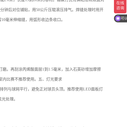
0分钟后对位铺贴，用50公斤压辊滚压排气。焊缝处理时用开
你
10毫米伸缩缝，用弧形收边条收口。
可
打磨。再刮涂丙烯酸面层1到1.5毫米，加入石英砂增加摩擦
室内比赛不推荐使用。五、灯光要求
米，灯具排列与球网平行，避免正对球员头顶。推荐使用LED面板灯
防眩光处理。