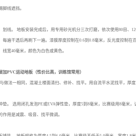
用踢脚线遮挡。
、划线。
地板安装完成后，用专用砂光机分三次打磨，依次使用
80目、
漆，每遍干透后再刷下一遍。漆膜厚度控制在0.6到0.8毫米，反光度控制
，线宽40毫米，颜色为白色或黄色。
层加
PVC运动地板（性价比高，训练馆常用）
与做法一相同，混凝土楼面清扫、修补、找平。用自流平水泥找平，厚度
冲垫。
选用闭孔发泡
PE或EVA弹性垫，厚度5到8毫米，比赛级用8毫
层的作用是减震、吸音、找平微调。
板铺装。 地板规格为厚度4.5到6.0毫米，比赛级不低于5.0毫米，宽度1.