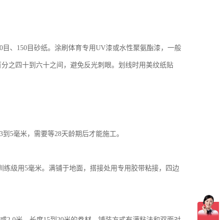
120目、150目砂纸。涂刷体育专用UV漆或水性聚氨酯漆，一般
在百分之四十到六十之间，避免反光刺眼。划线时用美纹纸贴
3到5毫米，需要等28天龄期后才能施工。
米，训练级用5毫米。满铺于地面，搭接处用专用胶带粘接，四边
8米或2.0米，长度15到20米的卷材。铺装方式有满粘法和双面对