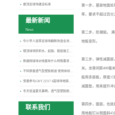
屋顶足球场建设标准
第一步，基层地面处
率，要求不超过百分
最新新闻
News
第二步，防潮层。
满
中小学人造草足球场翻新改造全流程指南
地板变形。
楼顶球场防积水、起鼓、脱层施工关键规范
第三步，弹性减震层
新建网球场对地基有什么特殊要求？平整度、排水坡度标准是多少
米。龙骨间距400
不同厚度透气型塑胶跑道 使用体验差异全解析
般用多层板，厚度1
受邀参与GB/T 22517.4篮球场地国标修订研讨会-杭州宝力体育
减震垫，用来提升冲
冬天低温夏天暴晒，透气型塑胶跑道会变硬开裂吗？
第四步，面层，也就
联系我们
用地板钉从侧面斜4