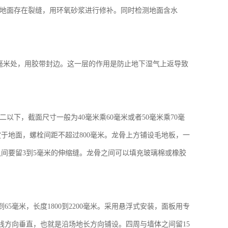
地面存在裂缝，用环氧砂浆进行修补。同时检测地面含水
00毫米处，用胶带封边。这一层的作用是防止地下湿气上返导致
二以下，截面尺寸一般为
40毫米乘60毫米或者50毫米乘70毫
于地面，螺栓间距不超过800毫米。龙骨上方铺设毛地板，一
之间要留3到5毫米的伸缩缝。龙骨之间可以填充玻璃棉或橡胶
到65毫米，长度1800到2200毫米。采用悬浮式安装，面板用专
线方向垂直，也就是沿场地长方向铺设。四周与墙体之间留15