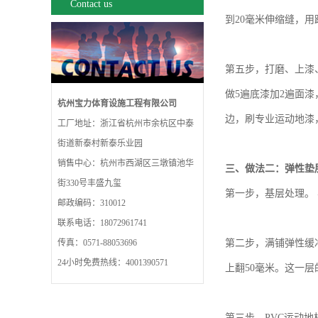
Contact us
到20毫米伸缩缝，
第五步，打磨、上漆
做5遍底漆加2遍面
杭州宝力体育设施工程有限公司
边，刷专业运动地漆
工厂地址：浙江省杭州市余杭区中泰
街道新泰村新泰乐业园
销售中心：杭州市西湖区三墩镇池华
三、
做法二：弹性垫
街330号丰盛九玺
第一步，基层处理。
邮政编码：310012
联系电话：18072961741
传真：0571-88053696
第二步，满铺弹性缓
24小时免费热线：4001390571
上翻50毫米。这一
第三步，
PVC运动地