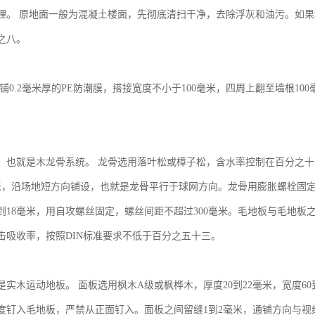
理。
原地面一般为混凝土楼面，先彻底清扫干净，去除浮灰和油污。如果
之八。
铺
0.2毫米厚的PE防潮膜，搭接宽度不小于100毫米，四周上翻至墙根1
，也就是木龙骨系统。
龙骨选用落叶松或樟子松，含水率控制在百分之十
毫米，沿场地短方向铺设，也就是龙骨平行于球网方向。龙骨用膨胀螺栓固定
5到18毫米，用自攻螺丝固定，螺丝间距不超过300毫米。毛地板与毛地板
击吸收率，按照DIN标准要求不低于百分之五十三。
是实木运动地板。
面板选用枫木
A级或枫桦木，厚度20到22毫米，宽度60
5度钉入毛地板，严禁从正面钉入。面板之间留缝1到2毫米，通铺方向与视