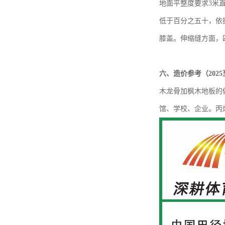
地面平整度要求
3米
低于百分之五十，依据
膝盖。伸缩缝方面，四
六、
造价参考（
202
木龙骨加枫木地板的
馆、学校、企业。丙