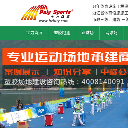
14年体育设施工程
浙江省体育设施施
市政三级、建筑 三
宝力首页
塑胶跑道
篮球场
网球场