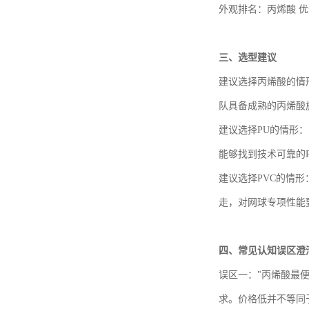
外观排名：丙烯酸
优
三、
选型建议
建议选择丙烯酸的情
队具备成熟的丙烯酸
建议选择
PU的情形
能够找到技术可靠的
建议选择
PVC的情
走，对网球专项性能
四、
常见认知误区澄
误区一：
"丙烯酸最
求。价格低并不等同