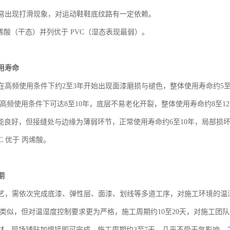
易出现打滑现象，对运动鞋鞋底纹路有一定依赖。
丙烯酸（干态）并列优于 PVC（湿态表现最弱）。
用寿命
在高频使用条件下约
2至3年开始出现面漆磨损与褪色，整体使用寿命约5
高频使用条件下可达8至10年，底层不易老化开裂，整体使用寿命约8至1
性能良好，但接缝处与边缘为薄弱环节，正常使用寿命约6至10年，局部损
VC 优于 丙烯酸。
期
艺，需依次完成底漆、弹性层、面漆、划线等多道工序，对施工环境的温
酸类似，但对温湿度控制要求更为严格，施工周期约10至20天，对施工团
卷材，现场铺贴加焊接即可完成，施工周期约3至7天，几乎不受天气影响，