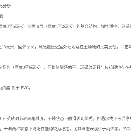
比分析
能
厚度
3至5毫米）加面漆层（厚度1至2毫米）的复合结构，弹性适中，球
8至13毫米，回弹率高，球感最接近室外硬地及红土场地的真实反馈，冲
。
一定弹性（厚度3至6毫米），但整体脚感偏平，球感偏硬且与传统硬地存
 丙烯酸 优于 PVC。
加石英砂调节表面粗糙度，干燥状态下防滑表现优秀，但遇水或汗液后摩
理，干湿两种状态下防滑性能均较为稳定，尤其湿态表现优于丙烯酸。PV