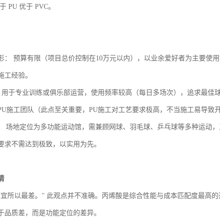
于
PU 优于 PVC。
形：
预算有限（项目总价控制在
10万元以内），以业余爱好者为主要使
施工经验。
： 用于专业训练或俱乐部运营，使用频率较高（每日多场次），追求最佳
PU施工团队（此点至关重要，PU施工对工艺要求极高，不当施工易导致
形： 场地定位为多功能运动馆，需兼顾网球、羽毛球、乒乓球等多种运动
要求不需达到极致，以实用为先。
清
便宜所以最差。" 此观点并不准确。丙烯酸是综合性能与成本匹配度最高
于品质差，而是功能定位的差异。