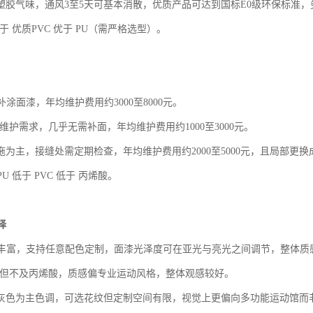
微塑胶气味，通风3至5天可基本消散，优质产品可达到国标E0级环保标准
于
优质
PVC 优于 PU（需严格选型）。
补涂面漆，年均维护费用约
3000至8000元。
维护需求，几乎无需补面，年均维护费用约1000至3000元。
拖为主，接缝处需定期检查，年均维护费用约2000至5000元，且局部更
PU 低于 PVC 低于 丙烯酸。
择
丰富，支持任意配色定制，面漆光泽度可在亚光与亮光之间调节，整体质
富但不及丙烯酸，质感偏专业运动风格，整体观感较好。
、灰色为主色调，可选花纹但定制空间有限，视觉上更偏向多功能运动馆而