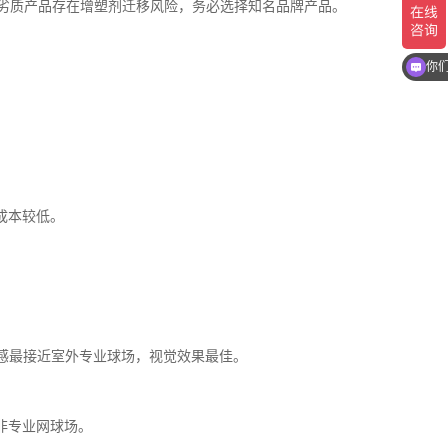
，劣质产品存在增塑剂迁移风险，务必选择知名品牌产品。
现
你
换成本较低。
感最接近室外专业球场，视觉效果最佳。
非专业网球场。