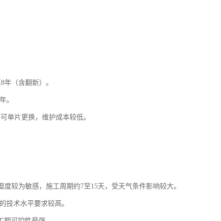
至8年（含翻新）。
2年。
坏可单片更换，维护成本较低。
湿度较为敏感，施工周期约
7至15天，受天气条件影响较大。
队的技术水平要求较高。
工期可控性最强。