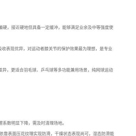
感偏硬，接近硬地但具备一定缓冲，能够满足业余及中等强度使
击吸收表现优异，对运动者膝关节的保护效果最为理想，是专业
在差异，更适合羽毛球、乒乓球等多功能兼用场景，纯网球运动
擦系数明显下降，需及时清理场地。
C依靠表面压花纹理实现防滑，干燥状态表现尚可，湿态防滑能