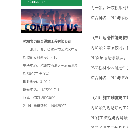
Contact us
力一般，汗液积聚时
综合排名：
PU 与 
（三）
耐磨性能与使
杭州宝力体育设施工程有限公司
丙烯酸面漆层较薄，
工厂地址：浙江省杭州市余杭区中泰
街道新泰村新泰乐业园
PU面层耐磨系数高，
销售中心：杭州市西湖区三墩镇池华
PVC卷材本体耐磨
街330号丰盛九玺
综合排名：
PU 与 P
邮政编码：310012
联系电话：18072961741
传真：0571-88053696
（四）
施工难度与工
24小时免费热线：4001390571
丙烯酸为现场涂刷工
PU施工流程与丙烯
PVC采用工厂预制