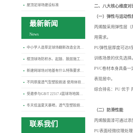
屋顶足球场建设标准
二、
八大核心维度对
（一）
弹性与运动性
最新新闻
丙烯酸采用弹性层（
News
用需求。
中小学人造草足球场翻新改造全流程指南
PU弹性层厚度可达
训练场景的优先选择
楼顶球场防积水、起鼓、脱层施工关键规范
PVC卷材本身具备
新建网球场对地基有什么特殊要求？平整度、排水坡度标准是多少
表现居中。
不同厚度透气型塑胶跑道 使用体验差异全解析
综合排名：
PU 优于
受邀参与GB/T 22517.4篮球场地国标修订研讨会-杭州宝力体育
冬天低温夏天暴晒，透气型塑胶跑道会变硬开裂吗？
（二）
防滑性能
丙烯酸面漆可通过添
联系我们
PU表面经微纹理处