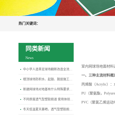
热门关键词：
同类新闻
News
室内网球场地面材料
中小学人造草足球场翻新改造全流程指南
一、
三种主流材料概
楼顶球场防积水、起鼓、脱层施工关键规范
丙烯酸（
Acryl
新建网球场对地基有什么特殊要求？平整度、排水坡度标准是多少
PU（聚氨酯，Pol
不同厚度透气型塑胶跑道 使用体验差异全解析
PVC（聚氯乙烯运
冬天低温夏天暴晒，透气型塑胶跑道会变硬开裂吗？