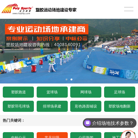
首页
塑胶跑道
混合型塑胶跑道
篮球场
透气型塑胶跑道
硅PU篮球场
网球场
预制型塑胶跑道
EPDM篮球场
丙烯酸网球场
足球场
施工案例
室内木地板篮球场
硅PU网球场
人造草足球场
工程项目
塑胶跑道
篮球场
网球场
足球场
水泥基础要求
施工案例
人造草坪网球场
天然草足球场
塑胶跑道施工
工程资讯
塑胶羽毛球场
排球场承建
彩色路面铺设
塑胶场地翻新
沥青基础要求
水泥基础要求
施工案例
悬浮拼装足球场
塑胶球场施工
中标公示
热门关键词：
介绍场地技术参数？
招标文件下载
沥青基础要求
水泥基础要求
施工案例
其它运动场地施工
场地造价
中标公示
常见问题
公司新闻
施工案例