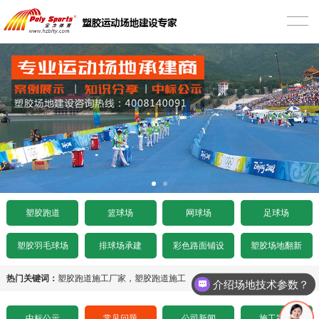
首页
塑胶跑道
混合型塑胶跑道
篮球场
透气型塑胶跑道
硅PU篮球场
网球场
预制型塑胶跑道
EPDM篮球场
丙烯酸网球场
足球场
施工案例
室内木地板篮球场
硅PU网球场
人造草足球场
工程项目
塑胶跑道
篮球场
网球场
足球场
水泥基础要求
施工案例
人造草坪网球场
天然草足球场
塑胶跑道施工
工程资讯
塑胶羽毛球场
排球场承建
彩色路面铺设
塑胶场地翻新
沥青基础要求
水泥基础要求
施工案例
悬浮拼装足球场
塑胶球场施工
中标公示
热门关键词：
塑胶跑道施工厂家
，
塑胶跑道施工
介绍场地技术参数？
招标文件下载
沥青基础要求
水泥基础要求
施工案例
其它运动场地施工
场地造价
中标公示
常见问题
公司新闻
施工案例