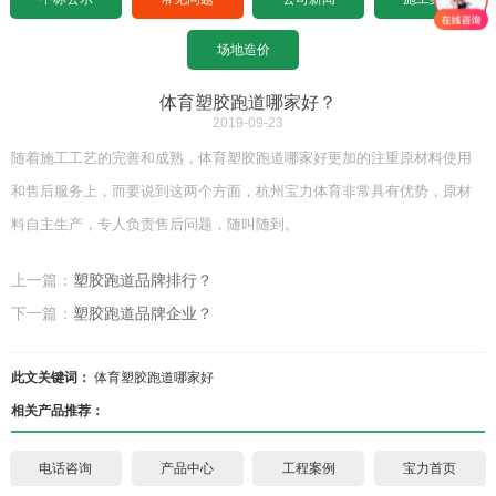
设计图纸下载
招标文件下载
沥青基础要求
水泥基础要求
常见问题
场地造价
设计图纸下载
招标文件下载
沥青基础要求
公司新闻
体育塑胶跑道哪家好？
2019-09-23
设计图纸下载
招标文件下载
施工案例
随着施工工艺的完善和成熟，体育塑胶跑道哪家好更加的注重原材料使用
和售后服务上，而要说到这两个方面，杭州宝力体育非常具有优势，原材
联系宝力
设计图纸下载
料自主生产，专人负责售后问题，随叫随到。
关于我们
上一篇：
塑胶跑道品牌排行？
下一篇：
塑胶跑道品牌企业？
联系方式
合作伙伴
此文关键词：
体育塑胶跑道哪家好
相关产品推荐：
宝力招聘
电话咨询
产品中心
工程案例
宝力首页