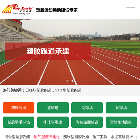
首页
塑胶跑道
混合型塑胶跑道
透气型塑胶跑道
预制型塑胶跑道
施工案例
热门关键词：
田径场塑胶跑道
，
混合型塑胶跑道
水泥基础要求
塑胶跑道
篮球场
网球场
足球场
沥青基础要求
塑胶羽毛球场
排球场承建
彩色路面铺设
塑胶场地翻新
招标文件下载
混合型塑胶跑道
透气型塑胶跑道
预制型塑胶跑道
施工案例
水泥基础要求
沥