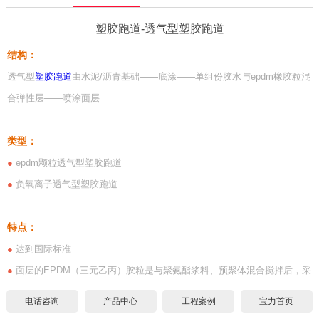
设计图纸下载
塑胶跑道-透气型塑胶跑道
结构：
篮球场
透气型
塑胶跑道
由水泥/沥青基础——底涂——单组份胶水与epdm橡胶粒混
硅PU篮球场
网球场
合弹性层——喷涂面层
EPDM篮球场
丙烯酸网球场
足球场
类型：
●
epdm颗粒透气型塑胶跑道
室内木地板篮球场
硅PU网球场
人造草足球场
工程项目
●
负氧离子透气型塑胶跑道
施工案例
人造草坪网球场
天然草足球场
塑胶跑道施工
工程资讯
特点：
水泥基础要求
施工案例
悬浮拼装足球场
塑胶球场施工
中标公示
联系宝力
●
达到国际标准
●
面层的EPDM（三元乙丙）胶粒是与聚氨酯浆料、预聚体混合搅拌后，采
沥青基础要求
水泥基础要求
施工案例
其它运动场地施工
场地造价
关于我们
用机械铺装、平整度极佳。
电话咨询
产品中心
工程案例
宝力首页
招标文件下载
沥青基础要求
水泥基础要求
常见问题
联系方式
●
可透水及透气，一年四季弹性无差别，不会冬硬夏软。