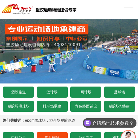
首页
塑胶跑道
混合型塑胶跑道
篮球场
透气型塑胶跑道
硅PU篮球场
网球场
预制型塑胶跑道
EPDM篮球场
丙烯酸网球场
足球场
施工案例
室内木地板篮球场
硅PU网球场
人造草足球场
工程项目
塑胶跑道
篮球场
网球场
足球场
水泥基础要求
施工案例
人造草坪网球场
天然草足球场
塑胶跑道施工
工程资讯
塑胶羽毛球场
排球场承建
彩色路面铺设
塑胶场地翻新
沥青基础要求
水泥基础要求
施工案例
悬浮拼装足球场
塑胶球场施工
中标公示
热门关键词：
epdm篮球场
，
混合型塑胶跑道
介绍场地技术参数？
招标文件下载
沥青基础要求
水泥基础要求
施工案例
其它运动场地施工
场地造价
中标公示
常见问题
公司新闻
施工案例