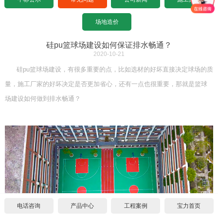
设计图纸下载
招标文件下载
沥青基础要求
水泥基础要求
常见问题
场地造价
设计图纸下载
招标文件下载
沥青基础要求
公司新闻
硅pu篮球场建设如何保证排水畅通？
2020-10-21
设计图纸下载
招标文件下载
施工案例
硅pu篮球场建设，有很多重要的点，比如选材的好坏直接决定球场的质
量，施工厂家的好坏决定是否更加省心，还有一点也很重要，那就是篮球
联系宝力
设计图纸下载
场建设如何做到排水畅通？
关于我们
联系方式
合作伙伴
宝力招聘
电话咨询
产品中心
工程案例
宝力首页