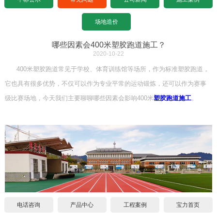
设计图纸下载
招标文件下载
沥青基础要求
水泥基础要求
常见问题
场地造价
设计图纸下载
招标文件下载
沥青基础要求
公司新闻
哪些因素会400米塑胶跑道施工？
2020-10-22
设计图纸下载
招标文件下载
施工案例
400米塑胶跑道常见于学校、体育训练馆等场所，作为标准塑胶跑道，
它也具有很多优势，不仅可以作为专业平常的运动锻炼，还可以作为赛事
联系宝力
设计图纸下载
级比赛场地，今天我们主要聊聊哪些因素会影响400米
塑胶跑道施工
。
关于我们
联系方式
合作伙伴
宝力招聘
电话咨询
产品中心
工程案例
宝力首页