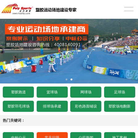
首页
塑胶跑道
混合型塑胶跑道
篮球场
透气型塑胶跑道
硅PU篮球场
网球场
预制型塑胶跑道
EPDM篮球场
丙烯酸网球场
足球场
施工案例
室内木地板篮球场
硅PU网球场
人造草足球场
工程项目
塑胶跑道
篮球场
网球场
足球场
水泥基础要求
施工案例
人造草坪网球场
天然草足球场
塑胶跑道施工
工程资讯
塑胶羽毛球场
排球场承建
彩色路面铺设
塑胶场地翻新
沥青基础要求
水泥基础要求
施工案例
悬浮拼装足球场
塑胶球场施工
中标公示
热门关键词：
招标文件下载
沥青基础要求
水泥基础要求
施工案例
其它运动场地施工
场地造价
中标公示
常见问题
公司新闻
施工案例