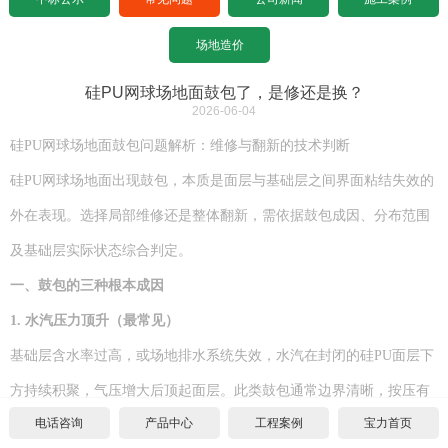
设计图纸下载
招标文件下载
沥青基础要求
水泥基础要求
常见问题
场地造价
设计图纸下载
招标文件下载
沥青基础要求
公司新闻
硅PU网球场地面鼓包了，是修还是换？
2026-06-04
设计图纸下载
招标文件下载
施工案例
硅
PU网球场地面鼓包问题解析：维修与翻新的技术判断
硅
PU网球场地面出现鼓包，本质是面层与基础层之间界面粘结失效的
联系宝力
设计图纸下载
外在表现。选择局部维修还是整体翻新，需依据鼓包成因、分布范围
关于我们
及基础层实际状态综合判定。
一、
鼓包的三种根本成因
联系方式
1.
水汽压力顶升（最常见）
合作伙伴
基础层含水率过高，或场地排水系统失效，水汽在封闭的硅
PU面层下
方持续积聚，气压增大后顶起面层。此类鼓包通常边界清晰，按压有
宝力招聘
电话咨询
产品中心
工程案例
宝力首页
明显弹性感，切开后可见明显水汽凝结。