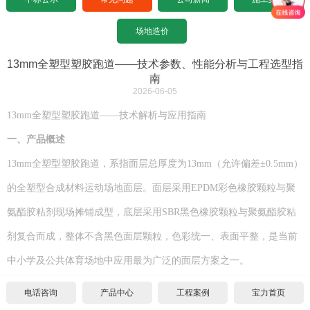
设计图纸下载
招标文件下载
沥青基础要求
水泥基础要求
常见问题
场地造价
设计图纸下载
招标文件下载
沥青基础要求
公司新闻
13mm全塑型塑胶跑道——技术参数、性能分析与工程选型指
南
2026-06-05
设计图纸下载
招标文件下载
施工案例
13mm全塑型塑胶跑道——技术解析与应用指南
联系宝力
设计图纸下载
一、
产品概述
13mm全塑型塑胶跑道，系指面层总厚度为13mm（允许偏差±0.5mm）
关于我们
的全塑型合成材料运动场地面层。面层采用EPDM彩色橡胶颗粒与聚
联系方式
氨酯胶粘剂现场摊铺成型，底层采用SBR黑色橡胶颗粒与聚氨酯胶粘
合作伙伴
剂复合而成，整体不含黑色面层颗粒，色彩统一、表面平整，是当前
中小学及公共体育场地中应用最为广泛的面层方案之一。
宝力招聘
电话咨询
产品中心
工程案例
宝力首页
二、
结构组成