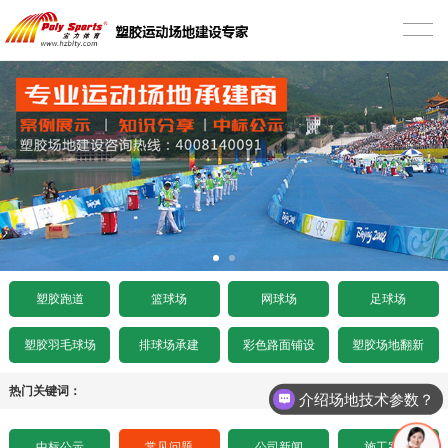
首页
塑胶跑道
混合型塑胶跑道
篮球场
透气型塑胶跑道
硅PU篮球场
网球场
预制型塑胶跑道
EPDM篮球场
丙烯酸网球场
足球场
施工案例
室内木地板篮球场
硅PU网球场
人造草足球场
工程项目
塑胶跑道
篮球场
网球场
足球场
水泥基础要求
施工案例
人造草坪网球场
天然草足球场
塑胶跑道施工
工程资讯
塑胶羽毛球场
排球场承建
彩色路面铺设
塑胶场地翻新
沥青基础要求
水泥基础要求
施工案例
悬浮拼装足球场
塑胶球场施工
中标公示
热门关键词：
介绍场地技术参数？
招标文件下载
沥青基础要求
水泥基础要求
施工案例
其它运动场地施工
场地造价
中标公示
常见问题
公司新闻
施工案例