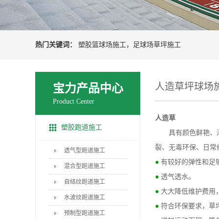
热门关键词：
塑胶篮球场施工
，
足球场草坪施工
人造草坪球场
宝力产品中心
Product Center
人造草
塑胶跑道施工
具有颜色鲜艳、渗水
裂、无毒环保、日常
透气型跑道施工
●
有较好的弹性和足
混合型跑道施工
●
透气透水。
自结纹跑道施工
●
大大降低维护费用
水波纹跑道施工
●
符合环保要求，草
预制型跑道施工