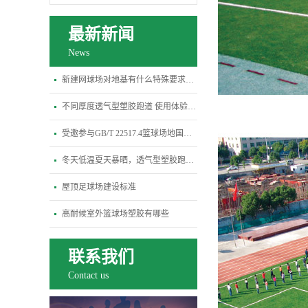
最新新闻
News
新建网球场对地基有什么特殊要求？平整度、排水坡度标准是多少
不同厚度透气型塑胶跑道 使用体验差异全解析
受邀参与GB/T 22517.4篮球场地国标修订研讨会-杭州宝力体育
冬天低温夏天暴晒，透气型塑胶跑道会变硬开裂吗？
屋顶足球场建设标准
高耐候室外篮球场塑胶有哪些
联系我们
Contact us