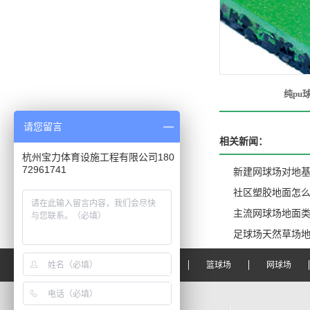
纯pu
请您留言
相关新闻：
杭州宝力体育设施工程有限公司180
72961741
新建网球场对地
社区塑胶地面怎
主流网球场地面
足球场天然草场
宝力首页
塑胶跑道
篮球场
网球场