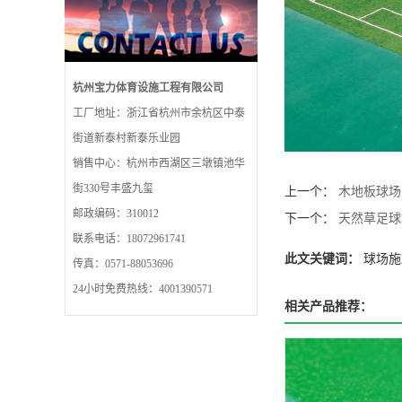
杭州宝力体育设施工程有限公司
工厂地址：浙江省杭州市余杭区中泰
街道新泰村新泰乐业园
销售中心：杭州市西湖区三墩镇池华
街330号丰盛九玺
上一个：
木地板球场
邮政编码：310012
下一个：
天然草足球
联系电话：18072961741
此文关键词：
球场施
传真：0571-88053696
24小时免费热线：4001390571
相关产品推荐：