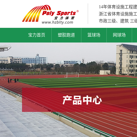
14年体育设施工程
浙江省体育设施施
市政三级、建筑 三
宝力首页
塑胶跑道
篮球场
网球场