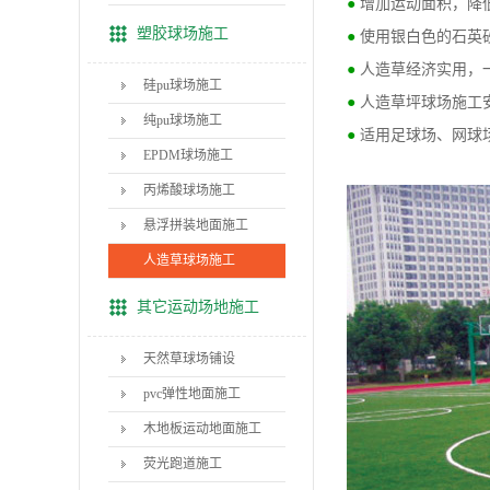
●
增加运动面积，降
塑胶球场施工
●
使用银白色的石英
●
人造草经济实用，
硅pu球场施工
●
人造草坪球场施工
纯pu球场施工
●
适用足球场、网球
EPDM球场施工
丙烯酸球场施工
悬浮拼装地面施工
人造草球场施工
其它运动场地施工
天然草球场铺设
pvc弹性地面施工
木地板运动地面施工
荧光跑道施工