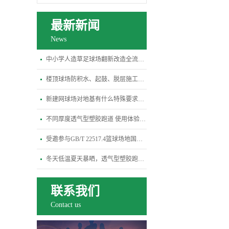
最新新闻
News
中小学人造草足球场翻新改造全流程指南
楼顶球场防积水、起鼓、脱层施工关键规范
新建网球场对地基有什么特殊要求？平整度、排水坡度标准是多少
不同厚度透气型塑胶跑道 使用体验差异全解析
受邀参与GB/T 22517.4篮球场地国标修订研讨会-杭州宝力体育
冬天低温夏天暴晒，透气型塑胶跑道会变硬开裂吗？
联系我们
Contact us