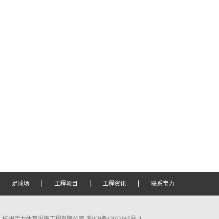
足球场
工程项目
工程资讯
联系宝力
杭州宝力体育设施工程有限公司 浙ICP备13033065号-2