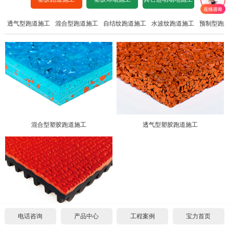
工程资讯
设计图纸下载
招标文件下载
沥青基础要求
水泥基础要求
透气型跑道施工
混合型跑道施工
自结纹跑道施工
水波纹跑道施工
预制型跑
中标公示
联系宝力
设计图纸下载
招标文件下载
沥青基础要求
场地造价
关于我们
设计图纸下载
招标文件下载
常见问题
联系方式
设计图纸下载
公司新闻
合作伙伴
混合型塑胶跑道施工
透气型塑胶跑道施工
施工案例
宝力招聘
电话咨询
产品中心
工程案例
宝力首页
预制型塑胶跑道施工