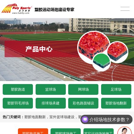
首页
塑胶跑道
混合型塑胶跑道
篮球场
透气型塑胶跑道
硅PU篮球场
网球场
预制型塑胶跑道
EPDM篮球场
丙烯酸网球场
足球场
施工案例
室内木地板篮球场
硅PU网球场
人造草足球场
工程项目
塑胶跑道
篮球场
网球场
足球场
水泥基础要求
施工案例
人造草坪网球场
天然草足球场
塑胶跑道施工
塑胶羽毛球场
排球场承建
彩色路面铺设
塑胶场地翻新
沥青基础要求
水泥基础要求
施工案例
悬浮拼装足球场
塑胶球场施工
热门关键词：
塑胶地面翻新
，
室外篮球场建设
，
塑胶网球场改造
介绍场地技术参数？
招标文件下载
沥青基础要求
水泥基础要求
施工案例
其它运动场地施工
塑胶跑道施工
塑胶球场施工
其它运动场地施工