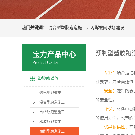
热门关键词：
混合型塑胶跑道施工
，
丙烯酸网球场建设
预制型塑胶跑
宝力产品中心
Product Center
专业：
结合运动
塑胶跑道施工
业要求，并全面通过
安全：
独特的表
透气型跑道施工
的安全性。
混合型跑道施工
环保：
材料中摒
自结纹跑道施工
的使用寿命，也节约
水波纹跑道施工
优异耐候性：
在
预制型跑道施工