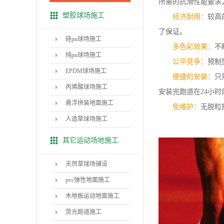
所需的抗滑性能要求
塑胶球场施工
经济耐用：
较高
了保证。
硅pu球场施工
多色彩效果：
不
纯pu球场施工
公平竞争：
预制
EPDM球场施工
便捷的安装：
只
丙烯酸球场施工
安装完跑道在24小
悬浮拼装地面施工
免维护：
无脱粒
人造草球场施工
其它运动场地施工
天然草球场铺设
pvc弹性地面施工
木地板运动地面施工
荧光跑道施工