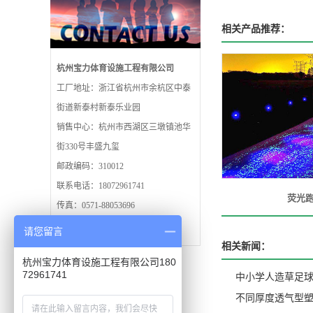
相关产品推荐：
杭州宝力体育设施工程有限公司
工厂地址：浙江省杭州市余杭区中泰
街道新泰村新泰乐业园
销售中心：杭州市西湖区三墩镇池华
街330号丰盛九玺
邮政编码：310012
联系电话：18072961741
荧光
传真：0571-88053696
24小时免费热线：4001390571
请您留言
相关新闻：
杭州宝力体育设施工程有限公司180
72961741
中小学人造草足
不同厚度透气型塑