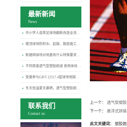
最新新闻
News
中小学人造草足球场翻新改造全流程指南
楼顶球场防积水、起鼓、脱层施工关键规范
新建网球场对地基有什么特殊要求？平整度、排水坡度标准是多少
不同厚度透气型塑胶跑道 使用体验差异全解析
受邀参与GB/T 22517.4篮球场地国标修订研讨会-杭州宝力体育
冬天低温夏天暴晒，透气型塑胶跑道会变硬开裂吗？
上一个：
透气型塑胶
联系我们
下一个：
悬浮式拼装
Contact us
此文关键词：
塑胶跑