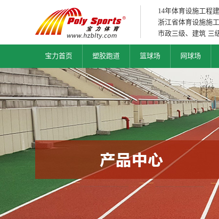
14年体育设施工程
浙江省体育设施施
市政三级、建筑 三
宝力首页
塑胶跑道
篮球场
网球场