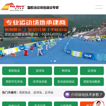
首页
塑胶跑道
混合型塑胶跑道
篮球场
透气型塑胶跑道
硅PU篮球场
网球场
预制型塑胶跑道
EPDM篮球场
丙烯酸网球场
足球场
施工案例
室内木地板篮球场
硅PU网球场
人造草足球场
工程项目
塑胶跑道
篮球场
网球场
足球场
水泥基础要求
施工案例
人造草坪网球场
天然草足球场
塑胶跑道施工
工程资讯
塑胶羽毛球场
排球场承建
彩色路面铺设
塑胶场地翻新
沥青基础要求
水泥基础要求
施工案例
悬浮拼装足球场
塑胶球场施工
中标公示
热门关键词：
塑胶跑道
，
篮球场
，
足球场
介绍场地技术参数？
招标文件下载
沥青基础要求
水泥基础要求
施工案例
其它运动场地施工
场地造价
中标公示
常见问题
公司新闻
施工案例