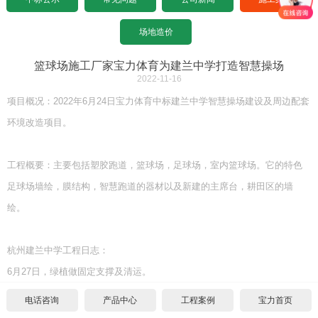
设计图纸下载
招标文件下载
沥青基础要求
水泥基础要求
常见问题
场地造价
设计图纸下载
招标文件下载
沥青基础要求
公司新闻
篮球场施工厂家宝力体育为建兰中学打造智慧操场
2022-11-16
设计图纸下载
招标文件下载
施工案例
项目概况：2022年6月24日宝力体育中标建兰中学智慧操场建设及周边配套
环境改造项目。
联系宝力
设计图纸下载
工程概要：主要包括塑胶跑道，篮球场，足球场，室内篮球场。它的特色
关于我们
足球场墙绘，膜结构，智慧跑道的器材以及新建的主席台，耕田区的墙
联系方式
绘。
合作伙伴
杭州建兰中学工程日志：
6月27日，绿植做固定支撑及清运。
宝力招聘
电话咨询
产品中心
工程案例
宝力首页