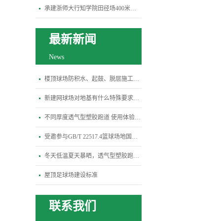
承建浙师大行知学院田径场400米跑道项目
最新新闻
News
楼顶球场防积水、起鼓、脱层施工关键规范
新建网球场对地基有什么特殊要求？平整度、排水坡度标准是多少
不同厚度透气型塑胶跑道 使用体验差异全解析
受邀参与GB/T 22517.4篮球场地国标修订研讨会-杭州宝力体育
冬天低温夏天暴晒，透气型塑胶跑道会变硬开裂吗？
屋顶足球场建设标准
联系我们