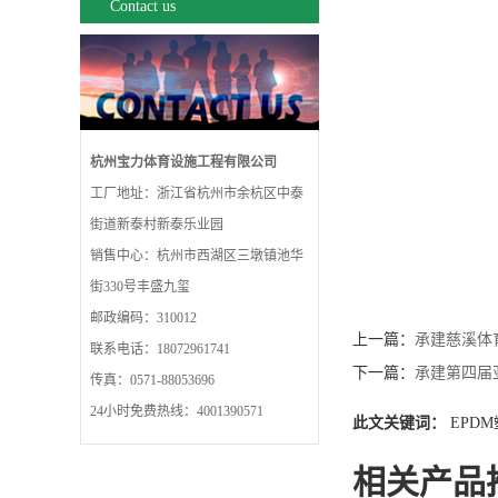
Contact us
杭州宝力体育设施工程有限公司
工厂地址：浙江省杭州市余杭区中泰
街道新泰村新泰乐业园
销售中心：杭州市西湖区三墩镇池华
街330号丰盛九玺
邮政编码：310012
上一篇：
承建慈溪体
联系电话：18072961741
下一篇：
承建第四届
传真：0571-88053696
24小时免费热线：4001390571
此文关键词：
EPD
相关产品