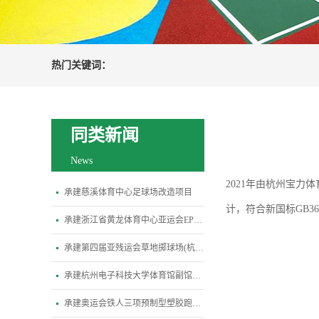
热门关键词：
同类新闻
News
2021年由
杭州宝力体
承建慈溪体育中心足球场改造项目
计，符合新国标GB3
承建浙江省黄龙体育中心亚运会EPDM塑胶运动场地
承建第四届亚残运会草地掷球场(杭州文汇学校)改造提升工程
承建杭州电子科技大学体育馆副馆（亚运击剑比赛热身馆）-丙烯酸地坪工程
承建奥运会铁人三项预制型塑胶跑道建设