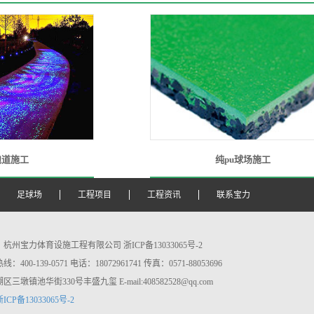
跑道施工
纯pu球场施工
足球场
工程项目
工程资讯
联系宝力
杭州宝力体育设施工程有限公司 浙ICP备13033065号-2
400-139-0571 电话：18072961741 传真：0571-88053696
三墩镇池华街330号丰盛九玺 E-mail:408582528@qq.com
浙ICP备13033065号-2