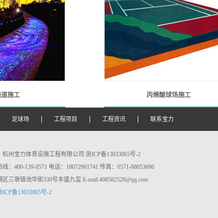
跑道施工
丙烯酸球场施工
足球场
工程项目
工程资讯
联系宝力
杭州宝力体育设施工程有限公司 浙ICP备13033065号-2
400-139-0571 电话：18072961741 传真：0571-88053696
三墩镇池华街330号丰盛九玺 E-mail:408582528@qq.com
浙ICP备13033065号-2